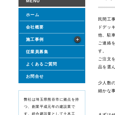
ホーム
民間工
会社概要
ドデッ
他、駐
施工事例
ご連絡
す。
従業員募集
ご注文
よくあるご質問
品を選
お問合せ
少人数
細かな
弊社は埼玉県熊谷市に拠点を持
つ、創業平成元年の建設業で
す。総合建設業として土木工
まずは