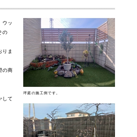
、ウッ
その
。
おりま
望の商
坪庭の施工例です。
かして