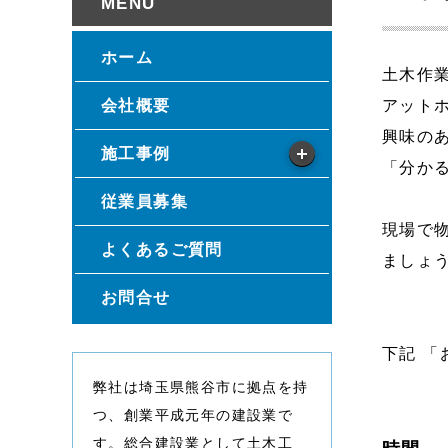
ホーム
土木作
会社概要
アット
興味の
施工事例
「分か
従業員募集
現場で
よくあるご質問
ましょう
お問合せ
下記 「
弊社は埼玉県熊谷市に拠点を持
つ、創業平成元年の建設業で
す。総合建設業として土木工